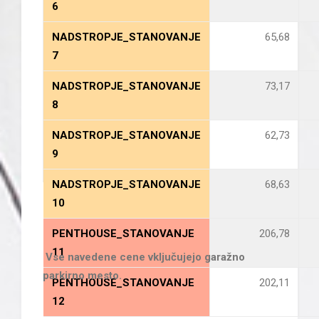
6
NADSTROPJE_STANOVANJE
65,68
7
NADSTROPJE_STANOVANJE
73,17
8
NADSTROPJE_STANOVANJE
62,73
9
NADSTROPJE_STANOVANJE
68,63
10
PENTHOUSE_STANOVANJE
206,78
11
Vse navedene cene vključujejo garažno
parkirno mesto.
PENTHOUSE
_STANOVANJE
202,11
12