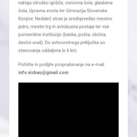
nahaja otroško igrišče, osnovna šola, glasbena
šola, Upravna enota ter Gimnazija Slovenske
Konjice. Nedaleč stran je srednjeveško mestno
jedro, mestni trg in avtobusna postaja ter vse
pomembne institucije (banka, pošta, občina,
davčni urad). Do avtocestnega priključka so
stanovanja oddaljena le 6 km.
Pohitite in pošljite povpraševanje na e-mail:
info.visbau@gmail.com