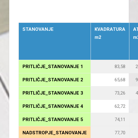
STANOVANJE
KVADRATURA
A
m2
m
PRITLIČJE_STANOVANJE 1
83,58
2
PRITLIČJE_STANOVANJE 2
65,68
9
PRITLIČJE_STANOVANJE 3
73,26
4
PRITLIČJE_STANOVANJE 4
62,72
PRITLIČJE_STANOVANJE 5
74,11
NADSTROPJE_STANOVANJE
77,70