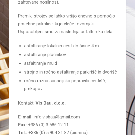
zahtevane nosilnost.
Premiki strojev se lahko vršijo dnevno s pomočjo
posebne prikolice, ki jo vleče tovornjak.
Usposobljeni smo za naslednja asfalterska dela:
asfaltiranje lokalnih cest do širine 4 m
asfaltiranje pločnikov
asfaltiranje muld
strojno in ročno asfaltiranje parkirišč in dvorišč
ročno razna sanacijska popravila cestišč,
prekopov…
Kontakt:
Vis Bau, d.o.o.
E-mail:
info.visbau@gmail.com
Fax:
+386 (0) 3 586 12 11
Tel.:
+386 (0) 5 904 31 87 (pisarna)