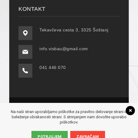
KONTAKT
Tekavčeva cesta 3, 3325 Šoštanj
info.visbau@gmail.com
041 446 070
© COPYRIGHT 2019 - VIS-BAU D.O.O. VSE
Na naši stran uporabljamo piškotke za pravilno delovanje strani in
PREVICE PRIDRŽANE! - IZDELAVA:
MEDIA
beleženje obiskanosti strani. S strinjanjem nam dovolite uporabo
CENTER
piškotkov.
CENTER ZASEBNOSTI
POTRJUJEM
ZAVRAČAM
POLITIKA ZASEBNOSTI
PIŠKOTKI