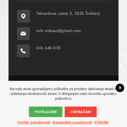
Tekavčeva cesta 3, 3325 Šoštanj
info.visbau@gmail.com
041 446 070
© COPYRIGHT 2019 - VIS-BAU D.O.O. VSE
Na naši stran uporabljamo piškotke za pravilno delovanje strani in
PREVICE PRIDRŽANE! - IZDELAVA:
MEDIA
beleženje obiskanosti strani. S strinjanjem nam dovolite uporabo
CENTER
piškotkov.
CENTER ZASEBNOSTI
POTRJUJEM
ZAVRAČAM
POLITIKA ZASEBNOSTI
PIŠKOTKI
Center zasebnosti
Nastavitve zasebnosti
Piškotki